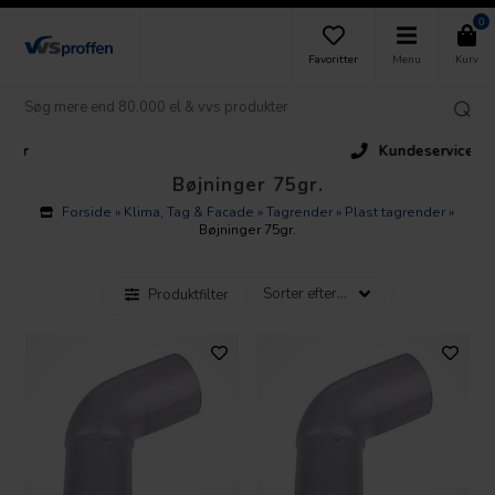
0
Favoritter
Menu
Kurv
Kundeservice
Bøjninger 75gr.
Forside
»
Klima, Tag & Facade
»
Tagrender
»
Plast tagrender
»
Bøjninger 75gr.
Produktfilter