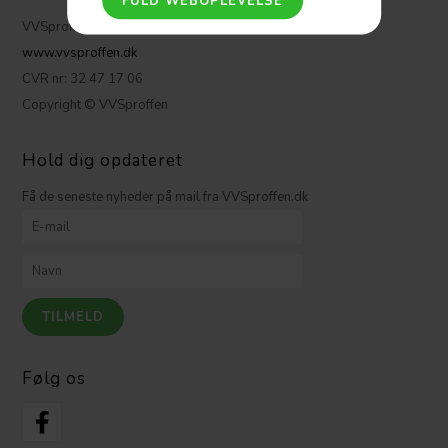
VVSproffen.dk ApS
www.vvsproffen.dk
CVR nr: 32 47 17 06
Copyright © VVSproffen
Hold dig opdateret
Få de seneste nyheder på mail fra VVSproffen.dk
Følg os