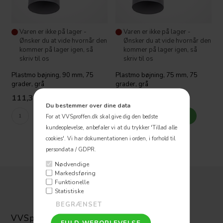
Varen er ikke på lager -
Varen er ikke på lager -
Ønsker du at vide hvornår den
Ønsker du at vide hvornår den
kommer på lager igen, så
kommer på lager igen, så
skriv til os
skriv til os
Plastmo bøjning, 90 mm, 75
Plastmo bøjning, 75 mm, 75
grader, grå
grader, grå
111,30
DKK
86,64
DKK
Du bestemmer over dine data
For at VVSproffen.dk skal give dig den bedste
kundeoplevelse, anbefaler vi at du trykker 'Tillad alle
cookies'.
Vi har dokumentationen i orden, i forhold til
persondata / GDPR.
Nødvendige
Markedsføring
Funktionelle
Statistiske
VVSpoffen ApS