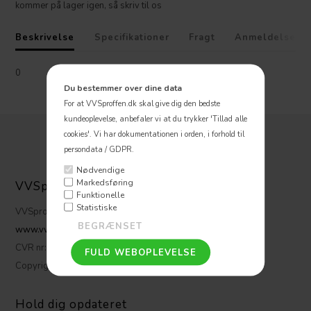
kommer på lager igen, så skriv til os
Beskrivelse
Specifikationer
Fragt
Anmeldelser
0
Du bestemmer over dine data
For at VVSproffen.dk skal give dig den bedste
kundeoplevelse, anbefaler vi at du trykker 'Tillad alle
cookies'.
Vi har dokumentationen i orden, i forhold til
persondata / GDPR.
Nødvendige
Markedsføring
VVSpoffen ApS
Funktionelle
Statistiske
VVSproffen.dk ApS
www.vvsproffen.dk
CVR nr: 32 47 17 06
Copyright © VVSproffen
Hold dig opdateret