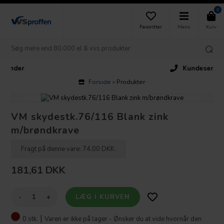
0
Favoritter
Menu
Kurv
Kundeservice
Forside
»
Produkter
VM skydestk.76/116 Blank zink
m/brøndkrave
Fragt på denne vare: 74,00 DKK.
181,61
DKK
-
+
0 stk. ⎮
Varen er ikke på lager - Ønsker du at vide hvornår den